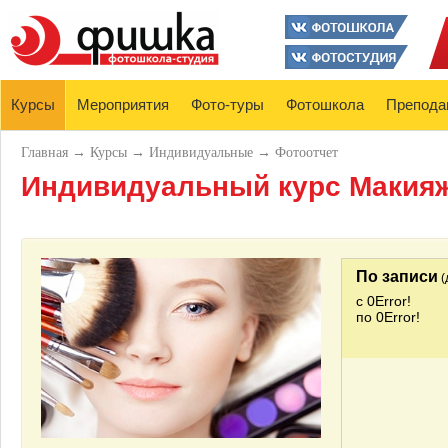
Курсы
Мероприятия
Фото-туры
Фотошкола
Препода
Главная
→
Курсы
→
Индивидуальные
→
Фотоотчет
Индивидуальный курс Макияж
По записи
(
с 0Error!
по 0Error!